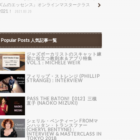
ズムのエッセンス』オンラインマスタークラス
2021！
2021.03.20
Popular Posts 人気記事一覧
ジャズボーカリストのスキャット練
習に役立つ教則本＆アプリ特集
VOL.1：MICHELE WEIR
フィリップ・ストレンジ (PHILLIP
STRANGE) : INTERVIEW
PASS THE BATON!【012】三槻
直子 (NAOKO MIZUKI)
シェリル・ベンティーン FROMマ
ンハッタン・トランスファー
(CHERYL BENTYNE) :
INTERVIEW & MASTERCLASS IN
TOKYO 2018