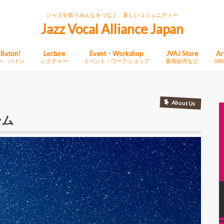
ジャズを歌うみんなをつなぐ、新しいコミュニティー
Jazz Vocal Alliance Japan
 Baton!
Lecture
Event・Workshop
JVAJ Store
Ar
ー・バトン
レクチャー
イベント・ワークショップ
書籍販売など
JV
About Us
ーム