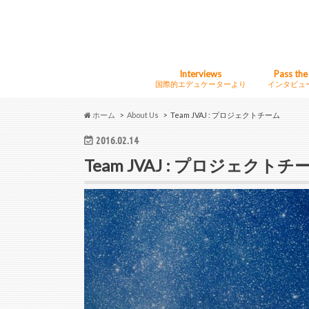
Interviews
Pass the
国際的エデュケーターより
インタビュ
Singers・Vocalists
Singer Friendly Musicians
ホーム
About Us
Team JVAJ : プロジェクトチーム
2016.02.14
Team JVAJ : プロジェクトチ