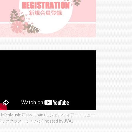
MichMusic Class Japan (ミシェルウィアー・ミュー
ジッククラス・ジャパン) hosted by JVAJ