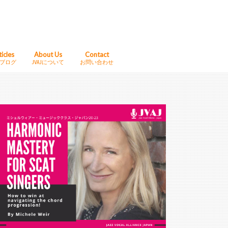
ticles
About Us
Contact
AJブログ
JVAJについて
お問い合わせ
初めてサイトをご覧になる皆様へ
Mission & Statement
Project Team
Follow Us on Our SNS!
Support Us!!
Web Banner