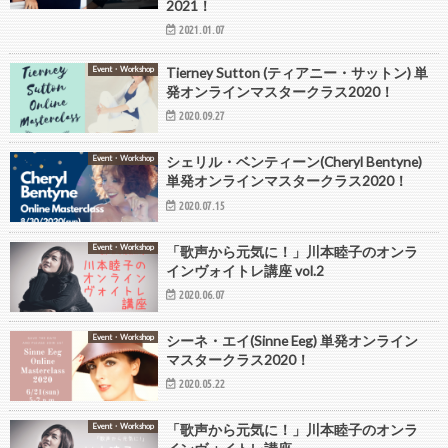
2021！
2021.01.07
Event・Workshop
Tierney Sutton (ティアニー・サットン) 単
発オンラインマスタークラス2020！
2020.09.27
Event・Workshop
シェリル・ベンティーン(Cheryl Bentyne)
単発オンラインマスタークラス2020！
2020.07.15
Event・Workshop
「歌声から元気に！」川本睦子のオンラ
インヴォイトレ講座 vol.2
2020.06.07
Event・Workshop
シーネ・エイ(Sinne Eeg) 単発オンライン
マスタークラス2020！
2020.05.22
Event・Workshop
「歌声から元気に！」川本睦子のオンラ