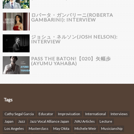
ロバータ・ガンバリーニ(ROBERTA
GAMBARINI): INTERVIEW
ジョシュ・ネルソン(JOSH NELSON):
INTERVIEW
PASS THE BATON!【020】矢幅歩
(AYUMU YAHABA)
Tags
Cathy Segal Garcia
Educator
Improvisation
International
Interviews
Japan
Jazz
Jazz Vocal Alliance Japan
JVAJ Articles
Lecture
Los Angeles
Masterclass
May Okita
Michele Weir
Musicianship