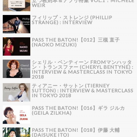
立つ教則本＆アプリ特集 VOL.1：MICHELE
WEIR
フィリップ・ストレンジ (PHILLIP
STRANGE) : INTERVIEW
PASS THE BATON!【012】三槻 直子
(NAOKO MIZUKI)
シェリル・ベンティーン FROMマンハッタ
ン・トランスファー (CHERYL BENTYNE) :
INTERVIEW & MASTERCLASS IN TOKYO
2018
ティアニー・サットン (TIERNEY
SUTTON) : INTERVIEW & MASTERCLASS
IN TOKYO 2018
PASS THE BATON!【016】ギラ ジルカ
(GEILA ZILKHA)
PASS THE BATON!【018】伊藤 大輔
(DAISUKE ITO)