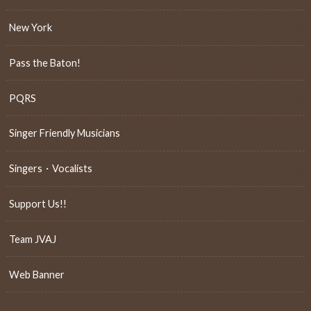
New York
Pass the Baton!
PQRS
Singer Friendly Musicians
Singers・Vocalists
Support Us!!
Team JVAJ
Web Banner