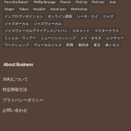
Pass the Baton!
Phillip Strange
Pianist
Pick Up
Pick Up!
Scat
Singer
Tokyo
Vocalist
Vocal Jazz
Workshop
インプロヴィゼイション
オンライン講座
シーネ・エイ
ジャズ
ジャズボーカル
ジャズヴォーカル
ジャズヴォーカルアライアンスジャパン
スキャット
マスタークラス
ミシェル・ウィアー
ミュージシャンシップ
メイ・オキタ
レクチャー
ワークショップ
ヴォーカルジャズ
即興
教則本
東京
林トモコ
About Business
JVAJについて
特定商取引法
プライバシーポリシー
お問い合わせ