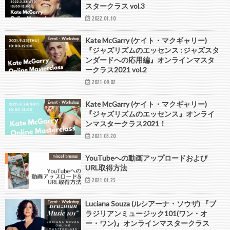
スタークラス vol.3
2022.01.10
Event・Workshop
Kate McGarry (ケイト・マクギャリー)
『ジャズリズムのエッセンス : ジャズスタ
ンダードへの応用編』オンラインマスタ
ークラス2021 vol.2
2021.09.02
Event・Workshop
Kate McGarry (ケイト・マクギャリー)
『ジャズリズムのエッセンス』オンライ
ンマスタークラス2021！
2021.03.20
miscellaneous
YouTubeへの動画アップロードおよび
URL取得方法
2021.01.25
Event・Workshop
Luciana Souza (ルシアーナ・ソウザ) 『ブ
ラジリアンミュージック101(ワン・オ
ー・ワン)』オンラインマスタークラス