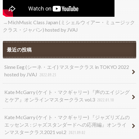
→MichMusic Class Japan (ミシェルウィアー・ミュージック
クラス・ジャパン) hosted by JVAJ
最近の投稿
Sinne Eeg (シーネ・エイ) マスタークラス in TOKYO 2022
hosted by JVAJ
2022.09.25
Kate McGarry (ケイト・マクギャリー) 『声のエイジング
とケア』オンラインマスタークラス vol.3
2022.01.10
Kate McGarry (ケイト・マクギャリー) 『ジャズリズムの
エッセンス : ジャズスタンダードへの応用編』オンライ
ンマスタークラス2021 vol.2
2021.09.02