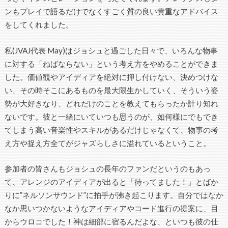
ンもプレイで語るだけでなくすごく質の良い貴重なアドバイス
をしてくれました。
私(JVAJ代表 May)はジョシュと過ごした日々で、いろんな物事
に対する「ねばならない」という考え方をやめることができま
した。価値観やアイディアを絶対に押し付けない、決めつけな
い、その時そこにあるものを最大限生かしていく、そういう姿
勢が大好きなり、どれだけのことを教えてもらったか計り知れ
ないです。彼と一緒にいていつも思うのが、如何様にでもでき
てしまう高い音楽性やスキルがあるだけじゃなくて、物事の考
え方や捉え方全てがジャズらしさに溢れているということ。
参加者の皆さんもジョシュの長年のファンだというのもあっ
て、アレンジのアイディアが出ると「待ってました！」とばか
りに”ネルソンサウンド”に拍手が沸き起こります。自分ではなか
なか思いつかないようなアイディアやコード進行の提案に、目
からウロコでした！神は細部に宿るんだよな、といつも彼の仕