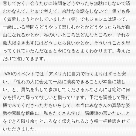
意しておく、会うたびに時間をどうやったら無駄にしないで済
むかなんてことまで考えて、余計な会話をしないで一個でも多
く質問しようとかしていました（笑）でもジョシュは違って、
一緒にいる時間をどうやって楽しむかとかどうやったら私が自
由になれるかとか、私のいいところはどんなところか、それを
最大限引き出すにはどうしたら良いかとか、そういうことを思
ってくれていたんだなぁと今になるとよくわかります。考えた
だけで泣けてきます。
JVAJのイベントでは「アメリカに自力で行くよりはずっと安
い」「憧れの人に会えて一緒に演奏できることが本当に嬉し
い」と、勇気を出して参加してくださるみなさんには絶対に何
かを掴んで帰って欲しいと願っています。予定を調整して飛行
機で来てくださった方もいらして、本当にみなさんの真摯な姿
勢や素敵な選曲に、私もたくさん学び、講師陣の言いたいこと
をできる限り余すところなく伝えられるよう精一杯通訳させて
いただきました。