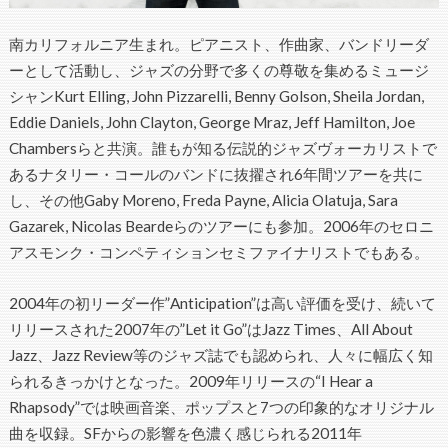
南カリフォルニア生まれ。ピアニスト、作曲家、バンドリーダ
ーとして活動し、ジャズの分野で多くの尊敬を集めるミュージ
シャンKurt Elling, John Pizzarelli, Benny Golson, Sheila Jordan,
Eddie Daniels, John Clayton, George Mraz, Jeff Hamilton, Joe
Chambersらと共演。誰もが知る伝説的ジャズヴォーカリストで
あるナタリー・コールのバンドに抜擢され6年間ツアーを共に
し、その他Gaby Moreno, Freda Payne, Alicia Olatuja, Sara
Gazarek, Nicolas Beardeらのツアーにも参加。2006年のセロニ
アスモンク・コンペティションセミファイナリストでもある。
2004年の初リーダー作”Anticipation”は高い評価を受け、続いて
リリースされた2007年の”Let it Go”はJazz Times、All About
Jazz、Jazz Review等のジャズ誌でも認められ、人々に幅広く知
られるきっかけとなった。2009年リリースの“I Hear a
Rhapsody”では映画音楽、ポップスと7つの印象的なオリジナル
曲を収録。SFからの影響を色濃く感じられる2011年