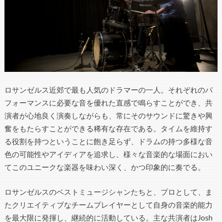
ロサンゼルス近郊で最も人気のドラマーの一人。それぞれのパ
フォーマンスに必要な音を優れた直感で鳴らすことができ、共
演者が心地良く演奏しながらも、常にそのサウンドに驚きや興
奮をもたらすことができる稀有な存在である。タイムを維持す
る役割を持つということに飽き足らず、ドラムの持つ多様な音
色の可能性やアイディアを追求し、様々な音楽的な場面におい
てこのユニークな楽器を味わい深く、かつ印象的に奏でる。
ロサンゼルスのベストミュージシャンたちと、プロとして、ま
たクリエイティブなチームプレイヤーとして自身の音楽的能力
を最大限に発揮し、継続的に活動している。主な共演者はJosh