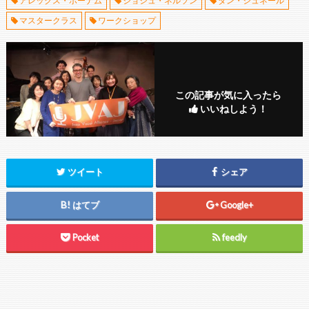
アレックス・ボーナム
ジョシュ・ネルソン
ダン・シュネール
マスタークラス
ワークショップ
この記事が気に入ったら
いいねしよう！
ツイート
シェア
はてブ
Google+
Pocket
feedly