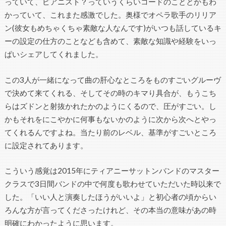
っていて、ピアニスト？っていうくらいコードのこととかもわ
かっていて、これまた感激でした。奥様でオペラ歌手のリリア
ン(彼女もめちゃくちゃ素敵な人なんです)がいつも話しているキ
ーの設定の仕方のことなども含めて、素敵な知識や経験をいっ
ぱいシェアしてくれました。
この3人が一緒になって曲の肝心なところをものすごいグルーヴ
で決めて来てくれる、そしてその時のキマり具合が、もうこち
らはズドンと射抜かれたかのようにくるので、圧がすごい。し
かもそれをにこやかに何事もないかのように次から次へとやっ
てくれるんですよね。当たり前のレベル、基準がすごいところ
に設定されてあります。
こういう感覚は2015年にティアニーサットンバンドのマスター
クラスで3日間バンドの中で何度も歌わせていただいた時以来で
した。「いい人と演奏したほうがいいよ」と初心者の頃からい
ろんな方が言ってくださったけれど、その本当の意味があの時
明確にわかったように思います。