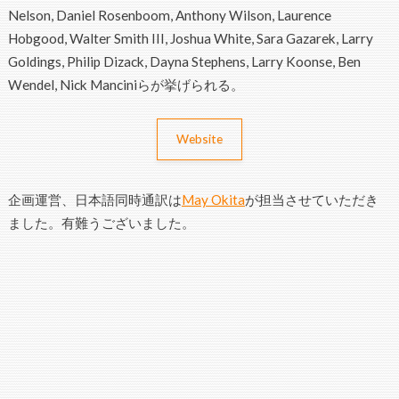
Nelson, Daniel Rosenboom, Anthony Wilson, Laurence
Hobgood, Walter Smith III, Joshua White, Sara Gazarek, Larry
Goldings, Philip Dizack, Dayna Stephens, Larry Koonse, Ben
Wendel, Nick Manciniらが挙げられる。
Website
企画運営、日本語同時通訳は
May Okita
が担当させていただき
ました。有難うございました。