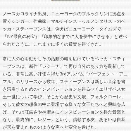
ノースカロライナ出身、ニューヨークのブルックリンに拠点を
置くシンガー、作曲家、マルチインストゥルメンタリストのベ
ッカ・スティーブンスは、例えばニューヨーク・タイムズで
『NY最良の秘宝』『印象的なまでに人を夢中にさせる』と述べ
られたように、これまでに多くの賞賛を得てきた。
常に人の心を動かしその活動の幅を広げているベッカ・スティ
ーブンスは、新作『レジーナ』で再び自分のあり方を刷新して
いる。非常に高い評価を得た3rdアルバム『パーフェクト・アニ
マル』のリリースから数年、スティーブンスは新しい音楽を書
き演奏するためのインスピレーションを得るべくエリザベス女
王一世について学び、そこから歴史や文献、フォルクローレ、
そして彼女の想像の中に登場する様々な女王たちへと興味を広
げ、それは荘厳さや神聖さにインスピレーションを得た音楽と
なり、最終的に、レジーナという、信頼する友、あるいは自我
が形を変えたもののような声へと変化を遂げた。