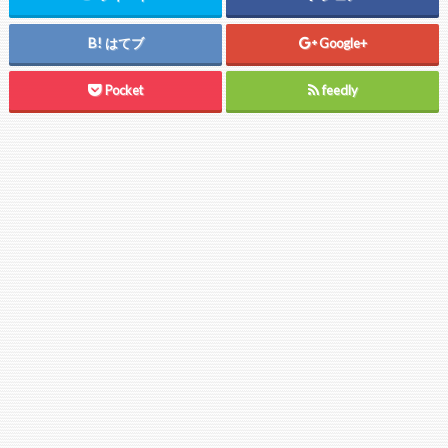
はてブ
Google+
Pocket
feedly