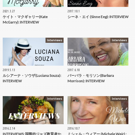
2021.3.27
2017.10.1
ケイト・マクギャリー(Kate
シーネ・エイ (Sinne Eeg): INTERVIEW
McGarry): INTERVIEW
Interviews
Interviews
2019.5.13
2017.6.18
ルシアーナ・ソウザ(Luciana Souza):
バーバラ・モリソン(Barbara
INTERVIEW
Morrison): INTERVIEW
Interviews
Interviews
2016.2.14
2016.10.7
INTERVIEWS: 国際的ジャズ教育者か
ミシェル・ウィアー (Michele Weir) :