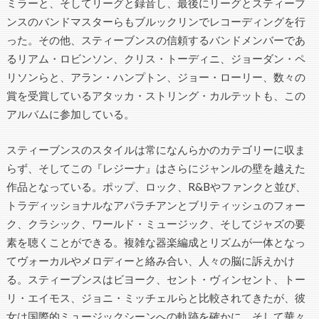
ミラーと、そしてリーグと録音し、最後にリーグとスティーブ
ンスのバンドマスターらもブルックリンでレコーディングを行
った。その他、スティーブンスの信頼するバンドメンバーであ
るリアム・ロビンソン、クリス・トーディニ、ジョーダン・ペ
リソンらと、アラン・ハンプトン、ジョー・ローリー、数々の
賞を受賞しているアタッカ・ストリング・カルテットも、この
アルバムに参加している。
スティーブンスのスタイルは常になんらかのカテゴリーに収ま
らず、そしてこの『レジーナ』はさらにジャンルの壁を越えた
作品となっている。ポップ、ロック、R&Bやファンクと並び、
トラディッショナルなアパラチアンとブリティッシュのフォー
ク、クラシック、ワールド・ミュージック、そしてジャズの要
素を聴くことができる。複雑な器楽編成とリズムが一体となっ
てヴォーカルやメロディーと絡み合い、人々の脳に訴えかけ
る。スティーブンスはビヨーク、セント・ヴィンセント、トー
リ・エイモス、ジョニ・ミッチェルらと比較されてきたが、彼
女は国際的ミュージックシーンへの軌跡を確かに、そして華々