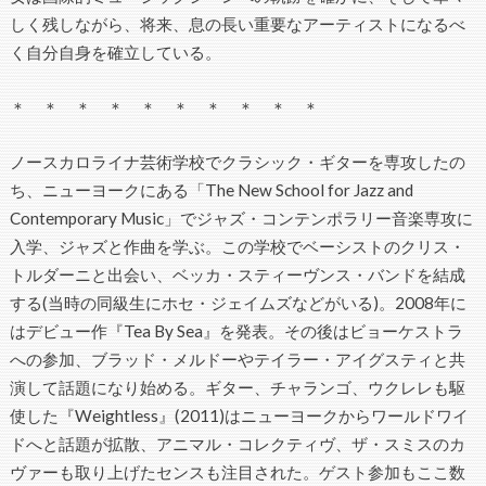
しく残しながら、将来、息の長い重要なアーティストになるべ
く自分自身を確立している。
＊ ＊ ＊ ＊ ＊ ＊ ＊ ＊ ＊ ＊
ノースカロライナ芸術学校でクラシック・ギターを専攻したの
ち、ニューヨークにある「The New School for Jazz and
Contemporary Music」でジャズ・コンテンポラリー音楽専攻に
入学、ジャズと作曲を学ぶ。この学校でベーシストのクリス・
トルダーニと出会い、ベッカ・スティーヴンス・バンドを結成
する(当時の同級生にホセ・ジェイムズなどがいる)。2008年に
はデビュー作『Tea By Sea』を発表。その後はビョーケストラ
への参加、ブラッド・メルドーやテイラー・アイグスティと共
演して話題になり始める。ギター、チャランゴ、ウクレレも駆
使した『Weightless』(2011)はニューヨークからワールドワイ
ドへと話題が拡散、アニマル・コレクティヴ、ザ・スミスのカ
ヴァーも取り上げたセンスも注目された。ゲスト参加もここ数