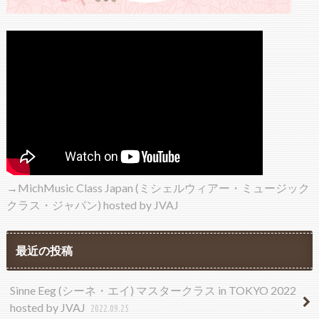
→MichMusic Class Japan (ミシェルウィアー・ミュージック
クラス・ジャパン) hosted by JVAJ
最近の投稿
Sinne Eeg (シーネ・エイ) マスタークラス in TOKYO 2022
hosted by JVAJ
2022.09.25