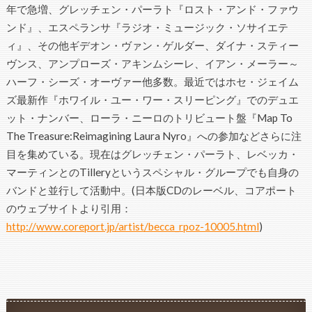
年で急増、グレッチェン・パーラト『ロスト・アンド・ファウ
ンド』、エスペランサ『ラジオ・ミュージック・ソサイエテ
ィ』、その他ギデオン・ヴァン・ゲルダー、ダイナ・スティー
ヴンス、アンプローズ・アキンムシーレ、イアン・メーラー～
ハーフ・シーズ・オーヴァー他多数。最近ではホセ・ジェイム
ズ最新作『ホワイル・ユー・ワー・スリーピング』でのデュエ
ット・ナンバー、ローラ・ニーロのトリビュート盤『Map To
The Treasure:Reimagining Laura Nyro』への参加などさらに注
目を集めている。現在はグレッチェン・パーラト、レベッカ・
マーティンとのTilleryというスペシャル・グループでも自身の
バンドと並行して活動中。(日本版CDのレーベル、コアポート
のウェブサイトより引用：
http://www.coreport.jp/artist/becca_rpoz-10005.html
)