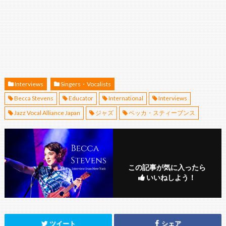
Interviews
Singers・Vocalists
Becca Stevens
Educator
International
Interviews
Jazz Vocal Alliance Japan
ジャズ
ベッカ・スティーブンス
この記事が気に入ったら
いいねしよう！
ツイート
シェア